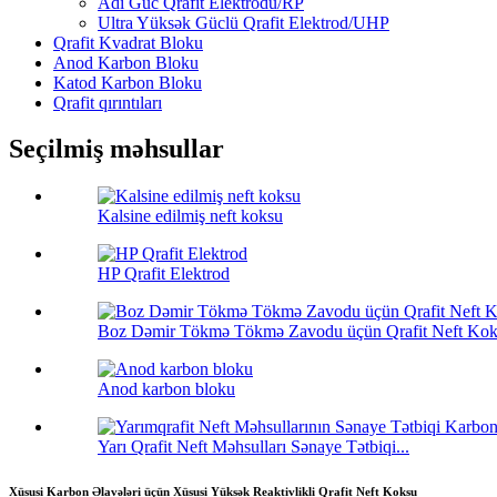
Adi Güc Qrafit Elektrodu/RP
Ultra Yüksək Güclü Qrafit Elektrod/UHP
Qrafit Kvadrat Bloku
Anod Karbon Bloku
Katod Karbon Bloku
Qrafit qırıntıları
Seçilmiş məhsullar
Kalsine edilmiş neft koksu
HP Qrafit Elektrod
Boz Dəmir Tökmə Tökmə Zavodu üçün Qrafit Neft Ko
Anod karbon bloku
Yarı Qrafit Neft Məhsulları Sənaye Tətbiqi...
Xüsusi Karbon Əlavələri üçün Xüsusi Yüksək Reaktivlikli Qrafit Neft Koksu