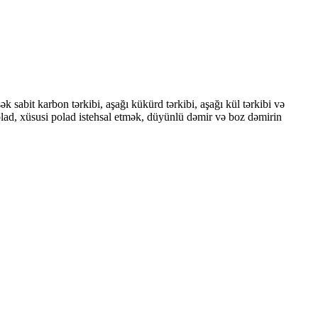
sabit karbon tərkibi, aşağı kükürd tərkibi, aşağı kül tərkibi və
olad, xüsusi polad istehsal etmək, düyünlü dəmir və boz dəmirin