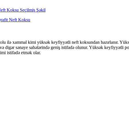
u ilə xammal kimi yüksək keyfiyyətli neft koksundan hazırlanır. Yüksək 
ə digər sənaye sahələrində geniş istifadə olunur. Yüksək keyfiyyətli p
mi istifadə etmək olar.