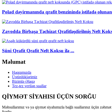
Polad dəyirmanında qrafit benzinində istifadə olunan 
Zavodda Birbaşa Təchizat Qrafitləşdirilmiş Neft Kok
Süni Qrafit Qrafit Neft Koksu ilə ...
Məlumat
Haqqımızda
Üstünlüklərimiz
Bizimlə Əlaqə
Tez-tez verilən suallar
QİYMƏT SİYAHISI ÜÇÜN SORĞU
Məhsullarımız və ya qiymət siyahımızla bağlı suallarınız üçün zəhmət 
Sorğu