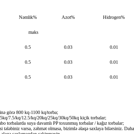
Nəmlik%
Azot%
Hidrogen%
maks
0.5
0.03
0.01
0.5
0.03
0.01
0.5
0.03
0.01
rinə görə 800 kq-1100 kq/torba;
 5kq/7.5/kq/12.5/kq/20kq/25kq/30kq/50kq kiçik torbalar;
bo torbalarda suya davamlı PP toxunmuş torbalar / kağız torbalar;
i tələbiniz varsa, zəhmət olmasa, bizimlə əlaqə saxlaya bilərsiniz. Dah
ə əlaqə saxlamaqdan çəkinməyin.