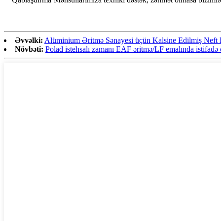
Əvvəlki:
Alüminium Əritmə Sənayesi üçün Kalsine Edilmiş Neft
Növbəti:
Polad istehsalı zamanı EAF əritmə/LF emalında istifadə