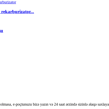
rekarburizator...
su
olmasa, e-poçtunuzu bizə yazın və 24 saat ərzində sizinlə əlaqə saxlaya