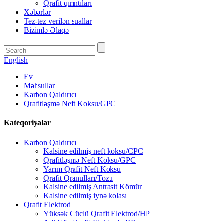
Qrafit qırıntıları
Xəbərlər
Tez-tez verilən suallar
Bizimlə Əlaqə
English
Ev
Məhsullar
Karbon Qaldırıcı
Qrafitləşmə Neft Koksu/GPC
Kateqoriyalar
Karbon Qaldırıcı
Kalsine edilmiş neft koksu/CPC
Qrafitləşmə Neft Koksu/GPC
Yarım Qrafit Neft Koksu
Qrafit Qranulları/Tozu
Kalsine edilmiş Antrasit Kömür
Kalsine edilmiş iynə kolası
Qrafit Elektrod
Yüksək Güclü Qrafit Elektrod/HP