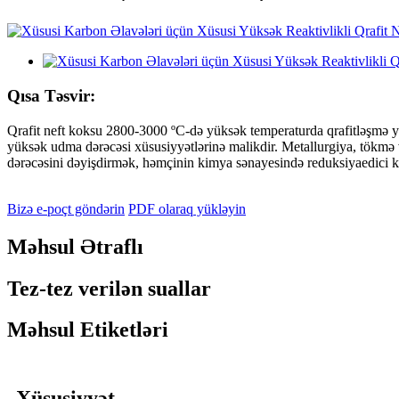
Qısa Təsvir:
Qrafit neft koksu 2800-3000 ºC-də yüksək temperaturda qrafitləşmə yol
yüksək udma dərəcəsi xüsusiyyətlərinə malikdir. Metallurgiya, tökmə v
dərəcəsini dəyişdirmək, həmçinin kimya sənayesində reduksiyaedici ki
Bizə e-poçt göndərin
PDF olaraq yükləyin
Məhsul Ətraflı
Tez-tez verilən suallar
Məhsul Etiketləri
Xüsusiyyət