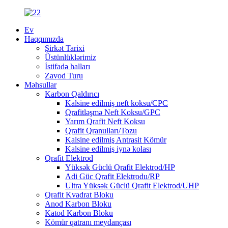
Ev
Haqqımızda
Şirkət Tarixi
Üstünlüklərimiz
İstifadə halları
Zavod Turu
Məhsullar
Karbon Qaldırıcı
Kalsine edilmiş neft koksu/CPC
Qrafitləşmə Neft Koksu/GPC
Yarım Qrafit Neft Koksu
Qrafit Qranulları/Tozu
Kalsine edilmiş Antrasit Kömür
Kalsine edilmiş iynə kolası
Qrafit Elektrod
Yüksək Güclü Qrafit Elektrod/HP
Adi Güc Qrafit Elektrodu/RP
Ultra Yüksək Güclü Qrafit Elektrod/UHP
Qrafit Kvadrat Bloku
Anod Karbon Bloku
Katod Karbon Bloku
Kömür qatranı meydançası