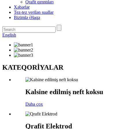
Qrafit qırıntıları
Xəbərlər
Tez-tez verilən suallar
Bizimlə Əlaqə
English
KATEQORİYALAR
Kalsine edilmiş neft koksu
Daha çox
Qrafit Elektrod