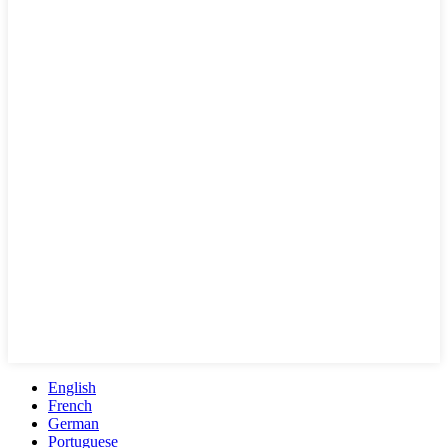
English
French
German
Portuguese