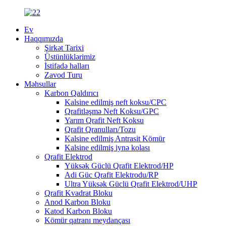
Ev
Haqqımızda
Şirkət Tarixi
Üstünlüklərimiz
İstifadə halları
Zavod Turu
Məhsullar
Karbon Qaldırıcı
Kalsine edilmiş neft koksu/CPC
Qrafitləşmə Neft Koksu/GPC
Yarım Qrafit Neft Koksu
Qrafit Qranulları/Tozu
Kalsine edilmiş Antrasit Kömür
Kalsine edilmiş iynə kolası
Qrafit Elektrod
Yüksək Güclü Qrafit Elektrod/HP
Adi Güc Qrafit Elektrodu/RP
Ultra Yüksək Güclü Qrafit Elektrod/UHP
Qrafit Kvadrat Bloku
Anod Karbon Bloku
Katod Karbon Bloku
Kömür qatranı meydançası