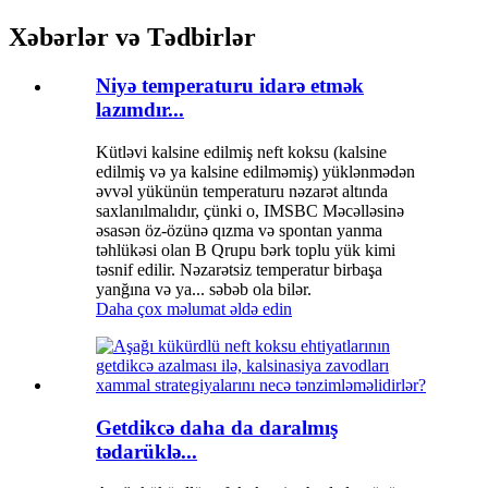
Xəbərlər və Tədbirlər
Niyə temperaturu idarə etmək
lazımdır...
Kütləvi kalsine edilmiş neft koksu (kalsine
edilmiş və ya kalsine edilməmiş) yüklənmədən
əvvəl yükünün temperaturu nəzarət altında
saxlanılmalıdır, çünki o, IMSBC Məcəlləsinə
əsasən öz-özünə qızma və spontan yanma
təhlükəsi olan B Qrupu bərk toplu yük kimi
təsnif edilir. Nəzarətsiz temperatur birbaşa
yanğına və ya... səbəb ola bilər.
Daha çox məlumat əldə edin
Getdikcə daha da daralmış
tədarüklə...