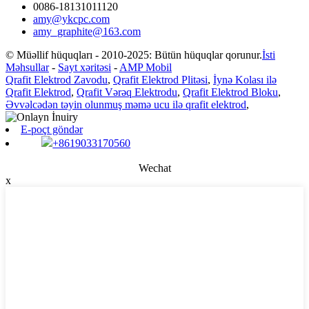
0086-18131011120
amy@ykcpc.com
amy_graphite@163.com
© Müəllif hüquqları - 2010-2025: Bütün hüquqlar qorunur.
İsti
Məhsullar
-
Sayt xəritəsi
-
AMP Mobil
Qrafit Elektrod Zavodu
,
Qrafit Elektrod Plitəsi
,
İynə Kolası ilə
Qrafit Elektrod
,
Qrafit Vərəq Elektrodu
,
Qrafit Elektrod Bloku
,
Əvvəlcədən təyin olunmuş məmə ucu ilə qrafit elektrod
,
E-poçt göndər
+8619033170560
Wechat
x