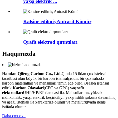
yaxşı elektrik ...
Kalsine edilmiş Antrasit Kömür
Qrafit elektrod qırıntıları
Haqqımızda
Handan Qifeng Carbon Co., Ltd.
Çində 15 ildən çox istehsal
təcrübəsi olan böyük bir karbon istehsalçısıdır, bir çox sahədə
karbon materialları və məhsulları təmin edə bilər. Əsasən istehsal
edirik
Karbon Əlavələri
(CPC və GPC) və
qrafit
elektrodları
UHP/HP/RP dərəcəsi ilə. Məhsullarımız yüksək
möhkəmlik, yaxşı elektrik keçiriciliyi, yaxşı istilik şokuna davamlılıq
və aşağı istehlak ilə xarakterizə olunur və metallurgiyada geniş
istifadə olunur...
Daha çox oxu