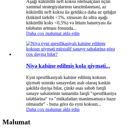
Aşağı kükürdlü neft koksu istehsalçıları üçün
xammal strategiyalarının tənzimlənməsi, az
kükürdlü neft koksu ilə getdikcə daha az qıtlığın
(kükürd tərkibi <1%, xüsusən də ultra aşağı
kükürdlü koks <0,5%) və litium batareyası ilə
tələbatın artması fonunda...
Daha çox məlumat əldə edin
Niyə kalsine edilmiş kola qiyməti...
Eyni spesifikasiyalı kalsine edilmiş koksun
qiyməti sonrakı sənayedən asılı olaraq kəskin
şəkildə dəyişə bilər, çünki əsas səbəb fərqli
sənaye sahələrinin tamamilə fərqli "spesifikasiya
tələblərinə" və "mükafatları mənimsəməyə hazır
olmasıdır" - buna görə də eyni koksun...
Daha çox məlumat əldə edin
Məlumat