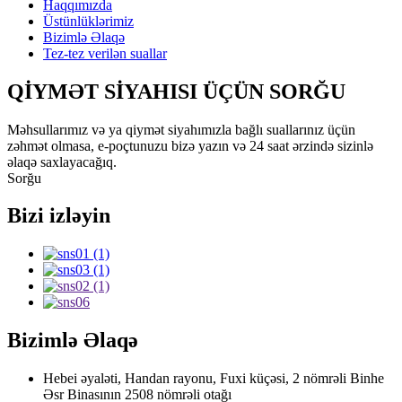
Haqqımızda
Üstünlüklərimiz
Bizimlə Əlaqə
Tez-tez verilən suallar
QİYMƏT SİYAHISI ÜÇÜN SORĞU
Məhsullarımız və ya qiymət siyahımızla bağlı suallarınız üçün
zəhmət olmasa, e-poçtunuzu bizə yazın və 24 saat ərzində sizinlə
əlaqə saxlayacağıq.
Sorğu
Bizi izləyin
Bizimlə Əlaqə
Hebei əyaləti, Handan rayonu, Fuxi küçəsi, 2 nömrəli Binhe
Əsr Binasının 2508 nömrəli otağı