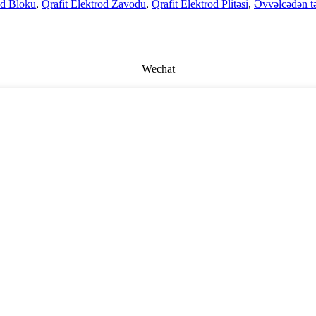
od Bloku
,
Qrafit Elektrod Zavodu
,
Qrafit Elektrod Plitəsi
,
Əvvəlcədən tə
Wechat