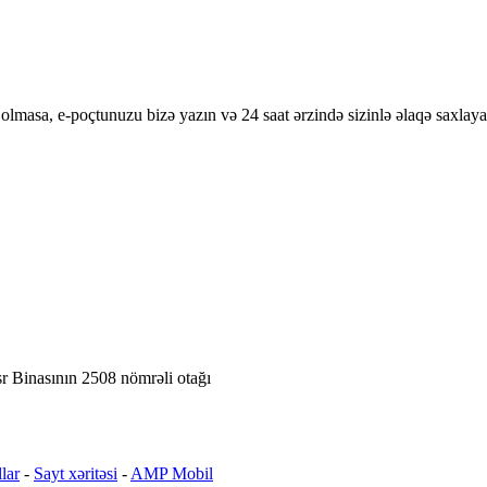
olmasa, e-poçtunuzu bizə yazın və 24 saat ərzində sizinlə əlaqə saxlaya
r Binasının 2508 nömrəli otağı
lar
-
Sayt xəritəsi
-
AMP Mobil