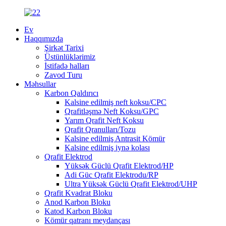
Ev
Haqqımızda
Şirkət Tarixi
Üstünlüklərimiz
İstifadə halları
Zavod Turu
Məhsullar
Karbon Qaldırıcı
Kalsine edilmiş neft koksu/CPC
Qrafitləşmə Neft Koksu/GPC
Yarım Qrafit Neft Koksu
Qrafit Qranulları/Tozu
Kalsine edilmiş Antrasit Kömür
Kalsine edilmiş iynə kolası
Qrafit Elektrod
Yüksək Güclü Qrafit Elektrod/HP
Adi Güc Qrafit Elektrodu/RP
Ultra Yüksək Güclü Qrafit Elektrod/UHP
Qrafit Kvadrat Bloku
Anod Karbon Bloku
Katod Karbon Bloku
Kömür qatranı meydançası