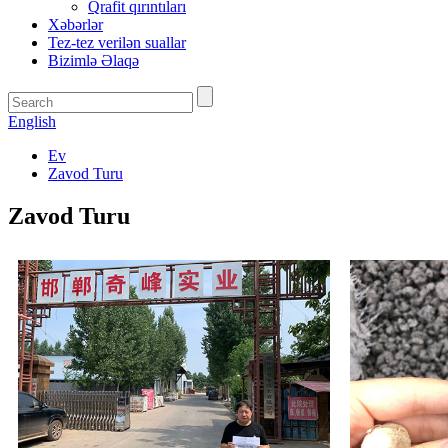
Qrafit qırıntıları
Xəbərlər
Tez-tez verilən suallar
Bizimlə Əlaqə
English
Ev
Zavod Turu
Zavod Turu