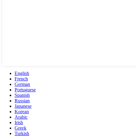
English
French
German
Portuguese
Spanish
Russian
Japanese
Korean
Arabic
Irish
Greek
Turkish