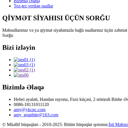
Bizimlə Əlaqə
Tez-tez verilən suallar
QİYMƏT SİYAHISI ÜÇÜN SORĞU
Məhsullarımız və ya qiymət siyahımızla bağlı suallarınız üçün zəhmət 
Sorğu
Bizi izləyin
Bizimlə Əlaqə
Hebei əyaləti, Handan rayonu, Fuxi küçəsi, 2 nömrəli Binhe Əs
0086-18131011120
amy@ykcpc.com
amy_graphite@163.com
© Müəllif hüquqları - 2010-2025: Bütün hüquqlar qorunur.
İsti Məhsul