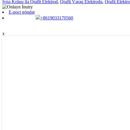
İynə Kolası ilə Qrafit Elektrod
,
Qrafit Vərəq Elektrodu
,
Qrafit Elektr
E-poçt göndər
+8619033170560
x