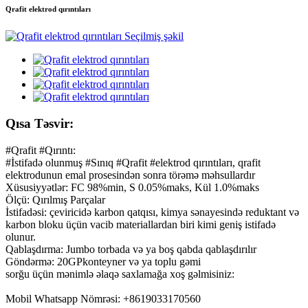
Qrafit elektrod qırıntıları
Qısa Təsvir:
#Qrafit #Qırıntı:
#İstifadə olunmuş #Sınıq #Qrafit #elektrod qırıntıları, qrafit
elektrodunun emal prosesindən sonra törəmə məhsullardır
Xüsusiyyətlər: FC 98%min, S 0.05%maks, Kül 1.0%maks
Ölçü: Qırılmış Parçalar
İstifadəsi: çeviricidə karbon qatqısı, kimya sənayesində reduktant və
karbon bloku üçün vacib materiallardan biri kimi geniş istifadə
olunur.
Qablaşdırma: Jumbo torbada və ya boş qabda qablaşdırılır
Göndərmə: 20GPkonteyner və ya toplu gəmi
sorğu üçün mənimlə əlaqə saxlamağa xoş gəlmisiniz:
Mobil Whatsapp Nömrəsi: +8619033170560