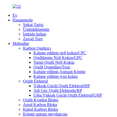
Ev
Haqqımızda
Şirkət Tarixi
Üstünlüklərimiz
İstifadə halları
Zavod Turu
Məhsullar
Karbon Qaldırıcı
Kalsine edilmiş neft koksu/CPC
Qrafitləşmə Neft Koksu/GPC
Yarım Qrafit Neft Koksu
Qrafit Qranulları/Tozu
Kalsine edilmiş Antrasit Kömür
Kalsine edilmiş iynə kolası
Qrafit Elektrod
Yüksək Güclü Qrafit Elektrod/HP
Adi Güc Qrafit Elektrodu/RP
Ultra Yüksək Güclü Qrafit Elektrod/UHP
Qrafit Kvadrat Bloku
Anod Karbon Bloku
Katod Karbon Bloku
Kömür qatranı meydançası