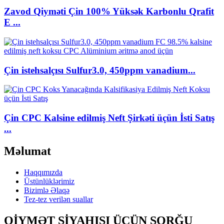
Zavod Qiyməti Çin 100% Yüksək Karbonlu Qrafit
E ...
Çin istehsalçısı Sulfur3.0, 450ppm vanadium...
Çin CPC Kalsine edilmiş Neft Şirkəti üçün İsti Satış
...
Məlumat
Haqqımızda
Üstünlüklərimiz
Bizimlə Əlaqə
Tez-tez verilən suallar
QİYMƏT SİYAHISI ÜÇÜN SORĞU