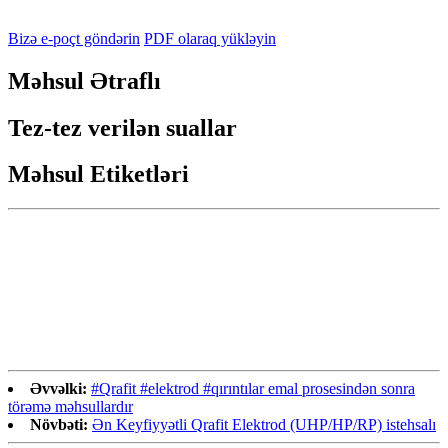
Bizə e-poçt göndərin
PDF olaraq yükləyin
Məhsul Ətraflı
Tez-tez verilən suallar
Məhsul Etiketləri
Əvvəlki:
#Qrafit #elektrod #qırıntılar emal prosesindən sonra
törəmə məhsullardır
Növbəti:
Ən Keyfiyyətli Qrafit Elektrod (UHP/HP/RP) istehsalı