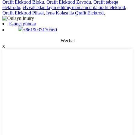
Qrafit Elektrod Bloku
,
Qrafit Elektrod Zavodu
,
Qrafit təbəqə
elektrodu
,
Əvvəlcədən təyin edilmiş məmə ucu ilə qrafit elektrod
,
Qrafit Elektrod Plitəsi
,
İynə Kolası ilə Qrafit Elektrod
,
E-poçt göndər
+8619033170560
Wechat
x