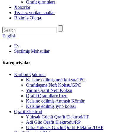
Qrafit qırıntıları
Xəbərlər
Tez-tez verilən suallar
Bizimlə Əlaqə
English
Ev
Seçilmiş Məhsullar
Kateqoriyalar
Karbon Qaldırıcı
Kalsine edilmiş neft koksu/CPC
Qrafitləşmə Neft Koksu/GPC
Yarım Qrafit Neft Koksu
Qrafit Qranulları/Tozu
Kalsine edilmiş Antrasit Kömür
Kalsine edilmiş iynə kolası
Qrafit Elektrod
Yüksək Güclü Qrafit Elektrod/HP
Adi Güc Qrafit Elektrodu/RP
Ultra Yüksək Güclü Qrafit Elektrod/UHP