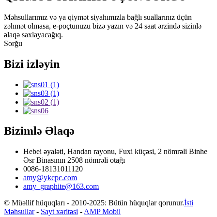
Məhsullarımız və ya qiymət siyahımızla bağlı suallarınız üçün
zəhmət olmasa, e-poçtunuzu bizə yazın və 24 saat ərzində sizinlə
əlaqə saxlayacağıq.
Sorğu
Bizi izləyin
Bizimlə Əlaqə
Hebei əyaləti, Handan rayonu, Fuxi küçəsi, 2 nömrəli Binhe
Əsr Binasının 2508 nömrəli otağı
0086-18131011120
amy@ykcpc.com
amy_graphite@163.com
© Müəllif hüquqları - 2010-2025: Bütün hüquqlar qorunur.
İsti
Məhsullar
-
Sayt xəritəsi
-
AMP Mobil