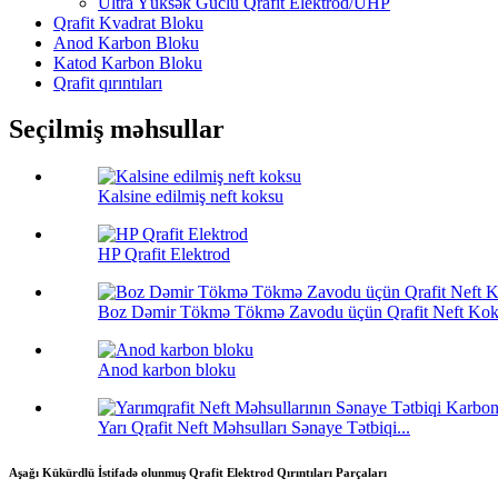
Ultra Yüksək Güclü Qrafit Elektrod/UHP
Qrafit Kvadrat Bloku
Anod Karbon Bloku
Katod Karbon Bloku
Qrafit qırıntıları
Seçilmiş məhsullar
Kalsine edilmiş neft koksu
HP Qrafit Elektrod
Boz Dəmir Tökmə Tökmə Zavodu üçün Qrafit Neft Ko
Anod karbon bloku
Yarı Qrafit Neft Məhsulları Sənaye Tətbiqi...
Aşağı Kükürdlü İstifadə olunmuş Qrafit Elektrod Qırıntıları Parçaları