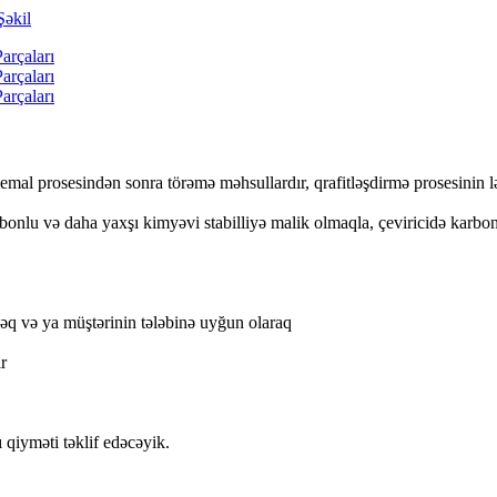
nun emal prosesindən sonra törəmə məhsullardır, qrafitləşdirmə prosesinin
rbonlu və daha yaxşı kimyəvi stabilliyə malik olmaqla, çeviricidə karb
 və ya müştərinin tələbinə uyğun olaraq
r
.
 qiyməti təklif edəcəyik.