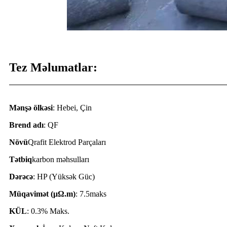
Tez Məlumatlar:
Mənşə ölkəsi
: Hebei, Çin
Brend adı
: QF
Növü
Qrafit Elektrod Parçaları
Tətbiq
karbon məhsulları
Dərəcə
: HP (Yüksək Güc)
Müqavimət (
μΩ.
m)
: 7.5maks
KÜL
: 0.3% Maks.