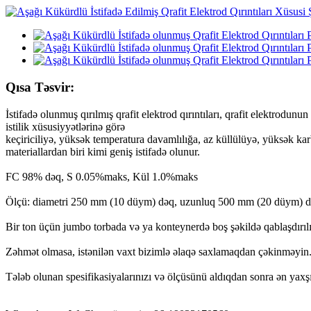
Qısa Təsvir:
İstifadə olunmuş qırılmış qrafit elektrod qırıntıları, qrafit elektrodu
istilik xüsusiyyətlərinə görə
keçiriciliyə, yüksək temperatura davamlılığa, az küllülüyə, yüksək ka
materiallardan biri kimi geniş istifadə olunur.
FC 98% dəq, S 0.05%maks, Kül 1.0%maks
Ölçü: diametri 250 mm (10 düym) dəq, uzunluq 500 mm (20 düym) dəq
Bir ton üçün jumbo torbada və ya konteynerdə boş şəkildə qablaşdırılı
Zəhmət olmasa, istənilən vaxt bizimlə əlaqə saxlamaqdan çəkinməyin
Tələb olunan spesifikasiyalarınızı və ölçüsünü aldıqdan sonra ən yaxşı