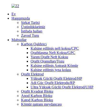
Ev
Haqqımızda
Şirkət Tarixi
Üstünlüklərimiz
İstifadə halları
Zavod Turu
Məhsullar
Karbon Qaldırıcı
Kalsine edilmiş neft koksu/CPC
Qrafitləşmə Neft Koksu/GPC
Yarım Qrafit Neft Koksu
Qrafit Qranulları/Tozu
Kalsine edilmiş Antrasit Kömür
Kalsine edilmiş iynə kolası
Qrafit Elektrod
Yüksək Güclü Qrafit Elektrod/HP
Adi Güc Qrafit Elektrodu/RP
Ultra Yüksək Güclü Qrafit Elektrod/UHP
Qrafit Kvadrat Bloku
Anod Karbon Bloku
Katod Karbon Bloku
Kömür qatranı meydançası