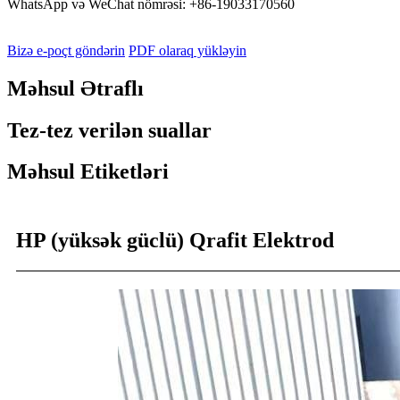
WhatsApp və WeChat nömrəsi: +86-19033170560
Bizə e-poçt göndərin
PDF olaraq yükləyin
Məhsul Ətraflı
Tez-tez verilən suallar
Məhsul Etiketləri
HP (yüksək güclü) Qrafit Elektrod