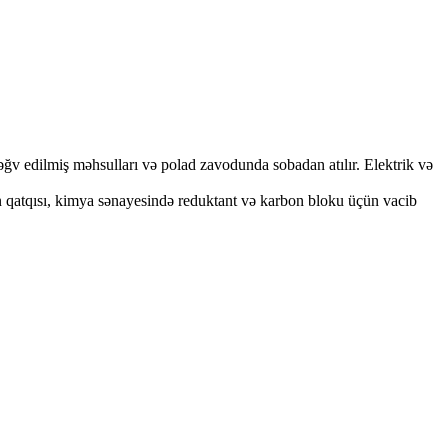
 ləğv edilmiş məhsulları və polad zavodunda sobadan atılır. Elektrik və
on qatqısı, kimya sənayesində reduktant və karbon bloku üçün vacib