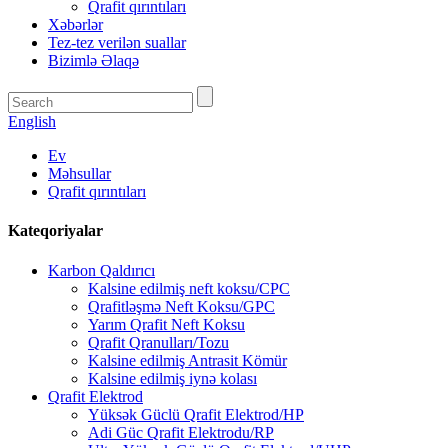
Qrafit qırıntıları
Xəbərlər
Tez-tez verilən suallar
Bizimlə Əlaqə
English
Ev
Məhsullar
Qrafit qırıntıları
Kateqoriyalar
Karbon Qaldırıcı
Kalsine edilmiş neft koksu/CPC
Qrafitləşmə Neft Koksu/GPC
Yarım Qrafit Neft Koksu
Qrafit Qranulları/Tozu
Kalsine edilmiş Antrasit Kömür
Kalsine edilmiş iynə kolası
Qrafit Elektrod
Yüksək Güclü Qrafit Elektrod/HP
Adi Güc Qrafit Elektrodu/RP