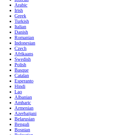
Arabic
Irish
Greek
Turkish
Italian
Danish
Romanian
Indonesian
Czech
Afrikaans
Swedish
Polish
Basque
Catalan
Esperanto
Hindi
Lao
Albanian
Amharic
Armenian
Azerbaijani
Belarusian
Bengali
Bosnian