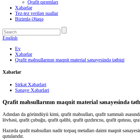
Qrafit qırıntıları
Xəbərlər
Tez-tez verilən suallar
Bizimlə Əlaqə
English
Ev
Xəbərlər
Qrafit məhsullarının maqnit material sənayesində tətbiqi
Xəbərlər
Şirkət Xəbərləri
Sənaye Xəbərləri
Qrafit məhsullarının maqnit material sənayesində tətb
Adından da göründüyü kimi, qrafit məhsulları, qrafit xammalı əsasında 
lövhəsi, qrafit çubuğu, qrafit qəlibi, qrafit qızdırıcısı, qrafit qutusu, qr
Hazırda qrafit məhsulları nadir torpaq metalları daimi maqnit sənayesind
qutularıdır.