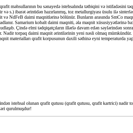
afit məhsullarının bu sənayedə istehsalında tətbiqini və istifadəsini 
 və s.) ibarət ərintidən hazırlanmış, toz metallurgiyası üsulu ilə sinterl
qnit və NdFeB daimi maqnitlərinə bölünür. Bunların arasında SmCo maq
adlanır. Samarium kobalt daimi maqniti, əla maqnit xüsusiyyətlərinə bax
dlaşıb. Çində elmi tədqiqatçıların illərlə davam edən səylərindən sonra 
nır. Nadir torpaq daimi maqnit ərintilərinin yeni nəsli olmaq mümkündür.
it materialları qrafit korpusunun daxili səthinə eyni temperaturda yapı
ndən istehsal olunan qrafit qutusu (qrafit qutusu, qrafit kartrici) nadir 
ləri qurulmuşdur!