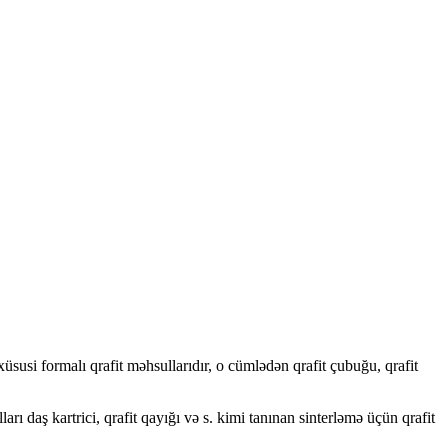
susi formalı qrafit məhsullarıdır, o cümlədən qrafit çubuğu, qrafit
rı daş kartrici, qrafit qayığı və s. kimi tanınan sinterləmə üçün qrafit