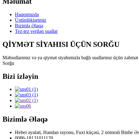
Məlumat
Haqqımızda
Üstünlüklərimiz
Bizimlə Əlaqə
Tez-tez verilən suallar
QİYMƏT SİYAHISI ÜÇÜN SORĞU
Məhsullarımız və ya qiymət siyahımızla bağlı suallarınız üçün zəhmət 
Sorğu
Bizi izləyin
Bizimlə Əlaqə
Hebei əyaləti, Handan rayonu, Fuxi küçəsi, 2 nömrəli Binhe Əs
0086-18131011120