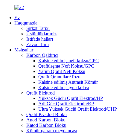
Ev
Haqqımızda
Şirkət Tarixi
Üstünlüklərimiz
İstifadə halları
Zavod Turu
Məhsullar
Karbon Qaldırıcı
Kalsine edilmiş neft koksu/CPC
Qrafitləşmə Neft Koksu/GPC
Yarım Qrafit Neft Koksu
Qrafit Qranulları/Tozu
Kalsine edilmiş Antrasit Kömür
Kalsine edilmiş iynə kolası
Qrafit Elektrod
Yüksək Güclü Qrafit Elektrod/HP
Adi Güc Qrafit Elektrodu/RP
Ultra Yüksək Güclü Qrafit Elektrod/UHP
Qrafit Kvadrat Bloku
Anod Karbon Bloku
Katod Karbon Bloku
Kömür qatranı meydançası