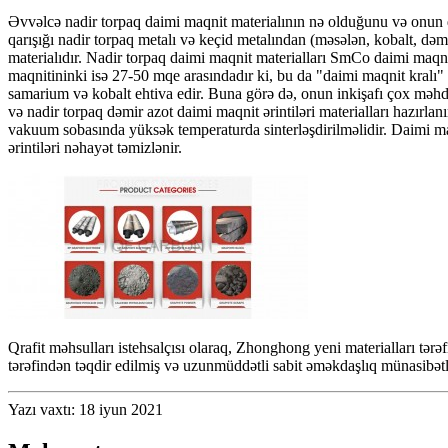
Əvvəlcə nadir torpaq daimi maqnit materialının nə olduğunu və onun qr
qarışığı nadir torpaq metalı və keçid metalından (məsələn, kobalt, dəmir
materialıdır. Nadir torpaq daimi maqnit materialları SmCo daimi ma
maqnitininki isə 27-50 mqe arasındadır ki, bu da "daimi maqnit kralı" 
samarium və kobalt ehtiva edir. Buna görə də, onun inkişafı çox məhdu
və nadir torpaq dəmir azot daimi maqnit ərintiləri materialları hazırla
vakuum sobasında yüksək temperaturda sinterləşdirilməlidir. Daimi maqn
ərintiləri nəhayət təmizlənir.
Qrafit məhsulları istehsalçısı olaraq, Zhonghong yeni materialları tərəfi
tərəfindən təqdir edilmiş və uzunmüddətli sabit əməkdaşlıq münasibət
Yazı vaxtı: 18 iyun 2021