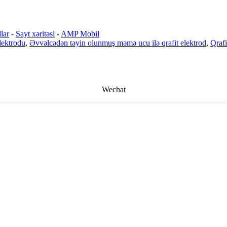
lar
-
Sayt xəritəsi
-
AMP Mobil
lektrodu
,
Əvvəlcədən təyin olunmuş məmə ucu ilə qrafit elektrod
,
Qrafi
Wechat