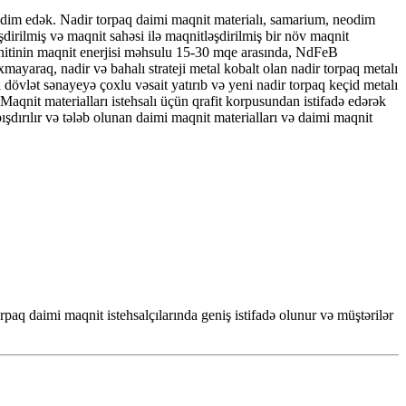
təqdim edək. Nadir torpaq daimi maqnit materialı, samarium, neodim
əşdirilmiş və maqnit sahəsi ilə maqnitləşdirilmiş bir növ maqnit
nitinin maqnit enerjisi məhsulu 15-30 mqe arasında, NdFeB
mayaraq, nadir və bahalı strateji metal kobalt olan nadir torpaq metalı
dövlət sənayeyə çoxlu vəsait yatırıb və yeni nadir torpaq keçid metalı
 Maqnit materialları istehsalı üçün qrafit korpusundan istifadə edərək
şdırılır və tələb olunan daimi maqnit materialları və daimi maqnit
torpaq daimi maqnit istehsalçılarında geniş istifadə olunur və müştərilər