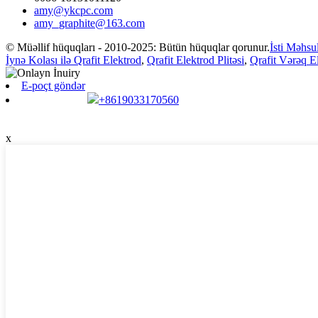
amy@ykcpc.com
amy_graphite@163.com
© Müəllif hüquqları - 2010-2025: Bütün hüquqlar qorunur.
İsti Məhsul
İynə Kolası ilə Qrafit Elektrod
,
Qrafit Elektrod Plitəsi
,
Qrafit Vərəq E
E-poçt göndər
+8619033170560
x