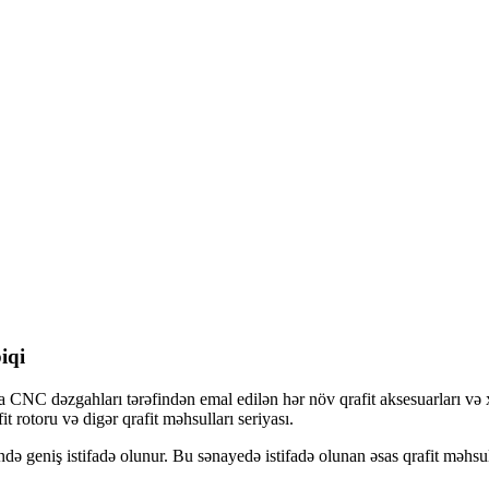
iqi
CNC dəzgahları tərəfindən emal edilən hər növ qrafit aksesuarları və xü
afit rotoru və digər qrafit məhsulları seriyası.
ə geniş istifadə olunur. Bu sənayedə istifadə olunan əsas qrafit məhsulla