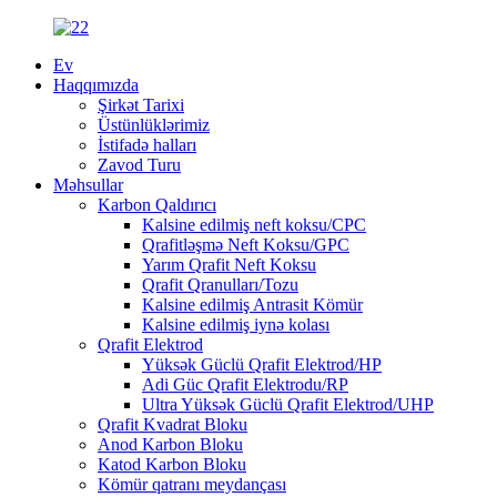
Ev
Haqqımızda
Şirkət Tarixi
Üstünlüklərimiz
İstifadə halları
Zavod Turu
Məhsullar
Karbon Qaldırıcı
Kalsine edilmiş neft koksu/CPC
Qrafitləşmə Neft Koksu/GPC
Yarım Qrafit Neft Koksu
Qrafit Qranulları/Tozu
Kalsine edilmiş Antrasit Kömür
Kalsine edilmiş iynə kolası
Qrafit Elektrod
Yüksək Güclü Qrafit Elektrod/HP
Adi Güc Qrafit Elektrodu/RP
Ultra Yüksək Güclü Qrafit Elektrod/UHP
Qrafit Kvadrat Bloku
Anod Karbon Bloku
Katod Karbon Bloku
Kömür qatranı meydançası