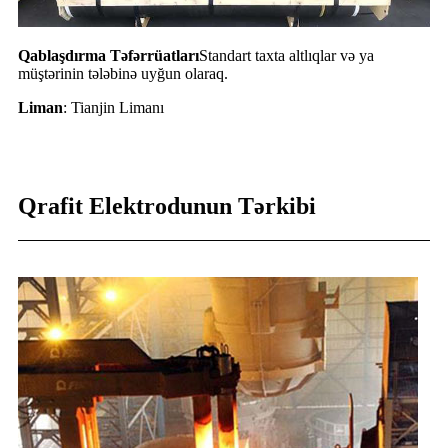
Qablaşdırma Təfərrüatları
Standart taxta altlıqlar və ya
müştərinin tələbinə uyğun olaraq.
Liman
: Tianjin Limanı
Qrafit Elektrodunun Tərkibi