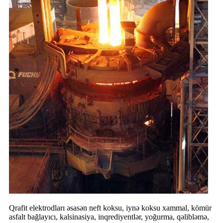
Qrafit elektrodları əsasən neft koksu, iynə koksu xammal, kömür
asfalt bağlayıcı, kalsinasiya, inqrediyentlər, yoğurma, qəlibləmə,