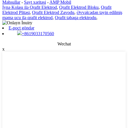
Məhsullar
-
Sayt xəritəsi
-
AMP Mobil
İynə Kolası ilə Qrafit Elektrod
,
Qrafit Elektrod Bloku
,
Qrafit
Elektrod Plitəsi
,
Qrafit Elektrod Zavodu
,
Əvvəlcədən təyin edilmiş
məmə ucu ilə qrafit elektrod
,
Qrafit təbəqə elektrodu
,
E-poçt göndər
+8619033170560
Wechat
x