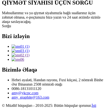
QİYMƏT SİYAHISI ÜÇÜN SORĞU
Məhsullarımız və ya qiymət siyahımızla bağlı suallarınız üçün
zəhmət olmasa, e-poçtunuzu bizə yazın və 24 saat ərzində sizinlə
əlaqə saxlayacağıq.
Sorğu
Bizi izləyin
Bizimlə Əlaqə
Hebei əyaləti, Handan rayonu, Fuxi küçəsi, 2 nömrəli Binhe
Əsr Binasının 2508 nömrəli otağı
0086-18131011120
amy@ykcpc.com
amy_graphite@163.com
© Müəllif hüquqları - 2010-2025: Bütün hüquqlar qorunur.
İsti