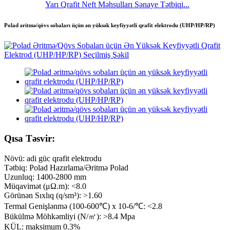
Yarı Qrafit Neft Məhsulları Sənaye Tətbiqi...
Polad əritmə/qövs sobaları üçün ən yüksək keyfiyyətli qrafit elektrodu (UHP/HP/RP)
Qısa Təsvir:
Növü: adi güc qrafit elektrodu
Tətbiq: Polad Hazırlama/Əritmə Polad
Uzunluq: 1400-2800 mm
Müqavimət (μΩ.m): <8.0
Görünən Sıxlıq (q/sm³): >1.60
Termal Genişlənmə (100-600℃) x 10-6/℃: <2.8
Bükülmə Möhkəmliyi (N/㎡): >8.4 Mpa
KÜL: maksimum 0.3%