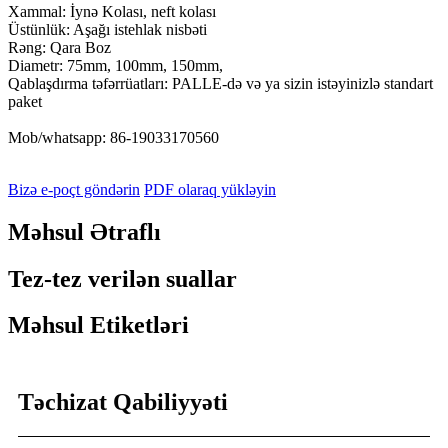
Xammal: İynə Kolası, neft kolası
Üstünlük: Aşağı istehlak nisbəti
Rəng: Qara Boz
Diametr: 75mm, 100mm, 150mm,
Qablaşdırma təfərrüatları: PALLE-də və ya sizin istəyinizlə standart
paket
Mob/whatsapp: 86-19033170560
Bizə e-poçt göndərin
PDF olaraq yükləyin
Məhsul Ətraflı
Tez-tez verilən suallar
Məhsul Etiketləri
Təchizat Qabiliyyəti