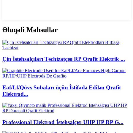
Əlaqəli Məhsullar
Çin İstehsalçıları Təchizatçısı RP Qrafit Elektrik ...
Eaf/Lf/Qövs Sobaları üçün İstifadə Edilən Qrafit
Elektrod...
Professional Elektrod İstehsalçısı UHP HP RP G...