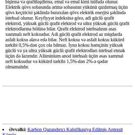
bişirmə və qrafitləşdirmə, emal və emal kimi istifadə olunur.
Elektrik qövs sobasında ərimə sobasının yükünü qızdırmaq üçün
qövs keçiricisi şəklində buraxılan qövs elektrik enerjisi şəklində
istehsal olunur. Keyfiyyət indeksinə görə, adi güclü qrafit
elektrod, yüksək güclü qrafit elektrod və ultra yüksək güclü qrafit
elektrodlarına bölünə bilər. Qrafit elektrod istehsalının əsas
xammalı neft koksudur. Adi güclü qrafit elektrod az miqdarda
asfalt koksu əlavə edə bilər. Neft koksu və asfalt koksu kükürd
tərkibi 0,5%-dən çox ola bilməz. İynə koksu həmçinin yüksək
güclü və ya ultra yüksək güclü qrafit elektrodları istehsal etmək
üçün də lazımdır. Alüminium anod istehsalı üçün əsas xammal
neft koksudur və kükürd tərkibi 1,5%-dən 2%-ə qədər
olmamalıdır.
Əvvəlki:
Karbon Qazandırıcı Kalsifikasiya Edilmiş Antrasit
Kömür