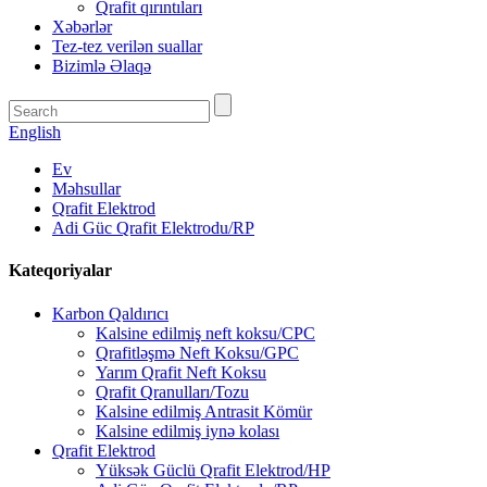
Qrafit qırıntıları
Xəbərlər
Tez-tez verilən suallar
Bizimlə Əlaqə
English
Ev
Məhsullar
Qrafit Elektrod
Adi Güc Qrafit Elektrodu/RP
Kateqoriyalar
Karbon Qaldırıcı
Kalsine edilmiş neft koksu/CPC
Qrafitləşmə Neft Koksu/GPC
Yarım Qrafit Neft Koksu
Qrafit Qranulları/Tozu
Kalsine edilmiş Antrasit Kömür
Kalsine edilmiş iynə kolası
Qrafit Elektrod
Yüksək Güclü Qrafit Elektrod/HP