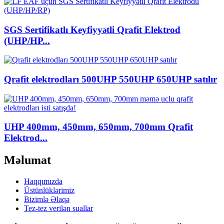
SGS Sertifikatlı Keyfiyyətli Qrafit Elektrod
(UHP/HP...
Qrafit elektrodları 500UHP 550UHP 650UHP satılır
UHP 400mm, 450mm, 650mm, 700mm Qrafit
Elektrod...
Məlumat
Haqqımızda
Üstünlüklərimiz
Bizimlə Əlaqə
Tez-tez verilən suallar