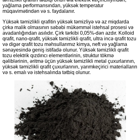
yağlama performansından, yüksək temperatur
müqavimətindən və s. faydalanır.
Yüksək təmizlikli qrafitin yüksək təmizliyə və az miqdarda
çirkə malik olmasının səbəbi mükəmməl istehsal prosesi və
avadanlığından asılıdır. Çirk tərkibi 0,05%-dən azdır. Kolloid
qrafit, nano-qrafit, yüksək təmizlikli qrafit, ultra incə qrafit tozu
və digər qrafit tozu məhsullarımız kimya, neft və yağlama
sənayesində geniş istifadə olunur. Yüksək təmizlikli qrafit
tozu elektrik qızdırıcı elementlərinin, struktur tökmə
qəliblərinin, əritmə üçün yüksək təmizlikli metal çuxurlarının,
yüksək təmizlikli qrafit çuxurlarının, yarımkeçirici materialların
və s. emalı və istehsalında tətbiq olunur.