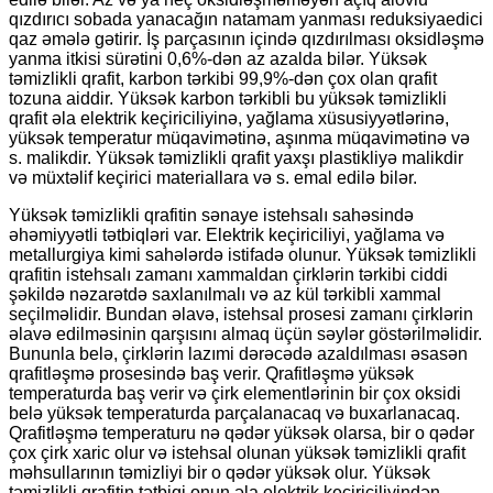
qızdırıcı sobada yanacağın natamam yanması reduksiyaedici
qaz əmələ gətirir. İş parçasının içində qızdırılması oksidləşmə
yanma itkisi sürətini 0,6%-dən az azalda bilər. Yüksək
təmizlikli qrafit, karbon tərkibi 99,9%-dən çox olan qrafit
tozuna aiddir. Yüksək karbon tərkibli bu yüksək təmizlikli
qrafit əla elektrik keçiriciliyinə, yağlama xüsusiyyətlərinə,
yüksək temperatur müqavimətinə, aşınma müqavimətinə və
s. malikdir. Yüksək təmizlikli qrafit yaxşı plastikliyə malikdir
və müxtəlif keçirici materiallara və s. emal edilə bilər.
Yüksək təmizlikli qrafitin sənaye istehsalı sahəsində
əhəmiyyətli tətbiqləri var. Elektrik keçiriciliyi, yağlama və
metallurgiya kimi sahələrdə istifadə olunur. Yüksək təmizlikli
qrafitin istehsalı zamanı xammaldan çirklərin tərkibi ciddi
şəkildə nəzarətdə saxlanılmalı və az kül tərkibli xammal
seçilməlidir. Bundan əlavə, istehsal prosesi zamanı çirklərin
əlavə edilməsinin qarşısını almaq üçün səylər göstərilməlidir.
Bununla belə, çirklərin lazımi dərəcədə azaldılması əsasən
qrafitləşmə prosesində baş verir. Qrafitləşmə yüksək
temperaturda baş verir və çirk elementlərinin bir çox oksidi
belə yüksək temperaturda parçalanacaq və buxarlanacaq.
Qrafitləşmə temperaturu nə qədər yüksək olarsa, bir o qədər
çox çirk xaric olur və istehsal olunan yüksək təmizlikli qrafit
məhsullarının təmizliyi bir o qədər yüksək olur. Yüksək
təmizlikli qrafitin tətbiqi onun əla elektrik keçiriciliyindən,