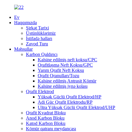
Ev
Haqqımızda
Şirkət Tarixi
Üstünlüklərimiz
İstifadə halları
Zavod Turu
Məhsullar
Karbon Qaldırıcı
Kalsine edilmiş neft koksu/CPC
Qrafitləşmə Neft Koksu/GPC
Yarım Qrafit Neft Koksu
Qrafit Qranulları/Tozu
Kalsine edilmiş Antrasit Kömür
Kalsine edilmiş iynə kolası
Qrafit Elektrod
Yüksək Güclü Qrafit Elektrod/HP
Adi Güc Qrafit Elektrodu/RP
Ultra Yüksək Güclü Qrafit Elektrod/UHP
Qrafit Kvadrat Bloku
Anod Karbon Bloku
Katod Karbon Bloku
Kömür qatranı meydançası