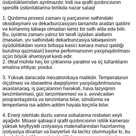
üstünlüklərindən ayrılmazdır. İndi isə qrafit qızdırıcısının
spesifik üstünlüklərinə birlikdə nəzər salaq!
1. Qızdırma prosesi zamanı iş parçasının səthindəki
oksidləşməni və dekarburizasiyanı tamamilə aradan qaldırır
və korlanmış təbəqə olmadan təmiz bir səth əldə edə bilir.
Bu, üyütmə zamanı yalnız bir tərəfi üyüdən alətlərin
(məsələn, yiv səthindəki dekarburizasiya təbəqəsinin
üyüdüldükdən sonra birbaşa kəsici kənara məruz qaldığı
burulma qazmaları) kəsmə performansının yaxşılaşdırılması
üçün böyük əhəmiyyət kəsb edir.
2. Ətraf mühitə heç bir çirklənmə yaratmır və üç tullantıların
emalına ehtiyac yoxdur.
3. Yüksək dərəcədə mexatronikaya malikdir. Temperaturun
ölçülməsi və idarəetmə dəqiqliyinin yaxşılaşdırılmasına
əsaslanaraq, iş parçalarının hərəkəti, hava təzyiqinin
tənzimlənməsi, güc tənzimlənməsi və s. əvvəlcədən
proqramlaşdırıla və tənzimlənə bilər, söndürmə və
temperləmə isə addım-addım həyata keçirilə bilər.
4. Enerji istehlakı duzlu vanna sobalarına nisbətən xeyli
aşağıdır. Müasir qabaqcıl qrafit qızdırıcısının istilik kamerası
yüksək keyfiyyətli izolyasiya materiallarından hazırlanmış
izolyasiya divarları və baryerləri ilə təchiz olunmuşdur ki, bu