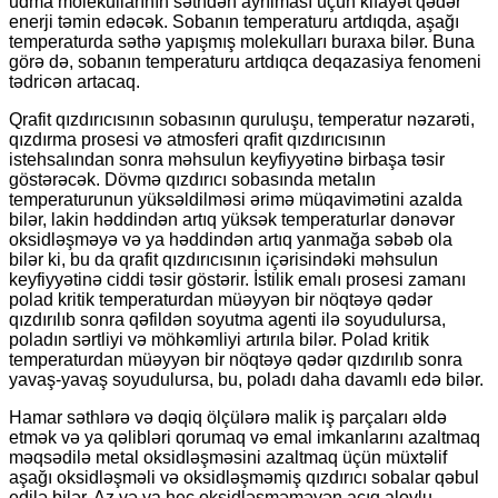
udma molekullarının səthdən ayrılması üçün kifayət qədər
enerji təmin edəcək. Sobanın temperaturu artdıqda, aşağı
temperaturda səthə yapışmış molekulları buraxa bilər. Buna
görə də, sobanın temperaturu artdıqca deqazasiya fenomeni
tədricən artacaq.
Qrafit qızdırıcısının sobasının quruluşu, temperatur nəzarəti,
qızdırma prosesi və atmosferi qrafit qızdırıcısının
istehsalından sonra məhsulun keyfiyyətinə birbaşa təsir
göstərəcək. Dövmə qızdırıcı sobasında metalın
temperaturunun yüksəldilməsi ərimə müqavimətini azalda
bilər, lakin həddindən artıq yüksək temperaturlar dənəvər
oksidləşməyə və ya həddindən artıq yanmağa səbəb ola
bilər ki, bu da qrafit qızdırıcısının içərisindəki məhsulun
keyfiyyətinə ciddi təsir göstərir. İstilik emalı prosesi zamanı
polad kritik temperaturdan müəyyən bir nöqtəyə qədər
qızdırılıb sonra qəfildən soyutma agenti ilə soyudulursa,
poladın sərtliyi və möhkəmliyi artırıla bilər. Polad kritik
temperaturdan müəyyən bir nöqtəyə qədər qızdırılıb sonra
yavaş-yavaş soyudulursa, bu, poladı daha davamlı edə bilər.
Hamar səthlərə və dəqiq ölçülərə malik iş parçaları əldə
etmək və ya qəlibləri qorumaq və emal imkanlarını azaltmaq
məqsədilə metal oksidləşməsini azaltmaq üçün müxtəlif
aşağı oksidləşməli və oksidləşməmiş qızdırıcı sobalar qəbul
edilə bilər. Az və ya heç oksidləşməməyən açıq alovlu