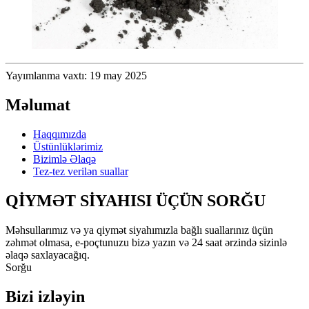
Yayımlanma vaxtı: 19 may 2025
Məlumat
Haqqımızda
Üstünlüklərimiz
Bizimlə Əlaqə
Tez-tez verilən suallar
QİYMƏT SİYAHISI ÜÇÜN SORĞU
Məhsullarımız və ya qiymət siyahımızla bağlı suallarınız üçün
zəhmət olmasa, e-poçtunuzu bizə yazın və 24 saat ərzində sizinlə
əlaqə saxlayacağıq.
Sorğu
Bizi izləyin