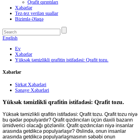
Qrafit qırıntıları
Xəbərlər
Tez-tez verilən suallar
Bizimlə Əlaqə
English
Ev
Xəbərlər
Yüksək təmizlikli qrafitin istifadəsi: Qrafit tozu.
Xəbərlər
Şirkət Xəbərləri
Sənaye Xəbərləri
Yüksək təmizlikli qrafitin istifadəsi: Qrafit tozu.
Yüksək təmizlikli qrafitin istifadəsi: Qrafit tozu. Qrafit tozu niyə
bu qədər populyardır? Qrafit qızdırıcıları üçün daxili bazarın
ümidverici olacağı gözlənilir. Qrafit qızdırıcıları niyə insanlar
arasında getdikcə populyarlaşır? Əslində, onun insanlar
arasında getdikcə populyarlaşmasının səbəbi onun