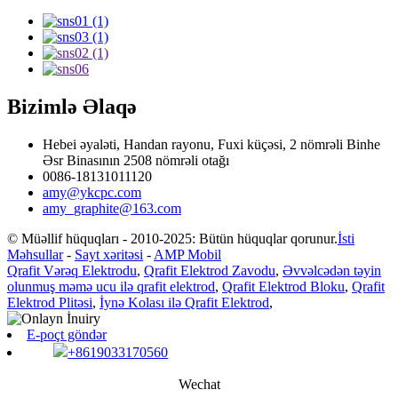
Bizimlə Əlaqə
Hebei əyaləti, Handan rayonu, Fuxi küçəsi, 2 nömrəli Binhe
Əsr Binasının 2508 nömrəli otağı
0086-18131011120
amy@ykcpc.com
amy_graphite@163.com
© Müəllif hüquqları - 2010-2025: Bütün hüquqlar qorunur.
İsti
Məhsullar
-
Sayt xəritəsi
-
AMP Mobil
Qrafit Vərəq Elektrodu
,
Qrafit Elektrod Zavodu
,
Əvvəlcədən təyin
olunmuş məmə ucu ilə qrafit elektrod
,
Qrafit Elektrod Bloku
,
Qrafit
Elektrod Plitəsi
,
İynə Kolası ilə Qrafit Elektrod
,
E-poçt göndər
+8619033170560
Wechat